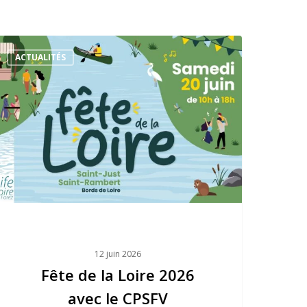
Fête
ACTUALITÉS
de
la
Loire
2026
avec
le
CPSFV
12 juin 2026
Fête de la Loire 2026
avec le CPSFV