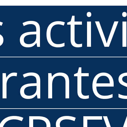
 activ
rante