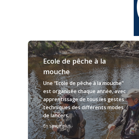
Learn
more
Ecole de pêche à la
mouche
Une “Ecole de pêche à la mouche”
est organisée chaque année, avec
apprentissage de tous les gestes
techniques des différents modes
de lancers.
En savoir plus