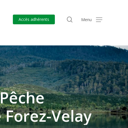
search
Accès adhérents
Menu
Pêche
e
Forez-Velay