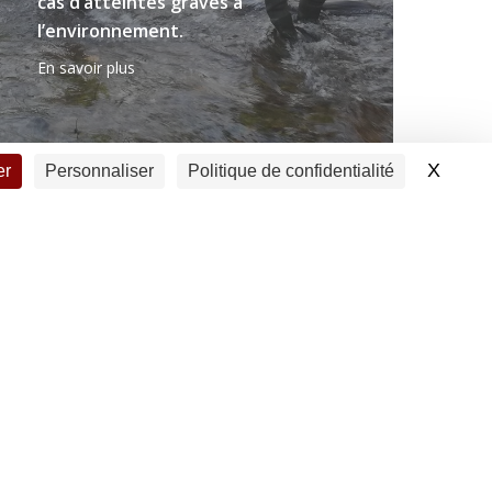
cas d’atteintes graves à
l’environnement.
En savoir plus
X
Masqu
er
Personnaliser
Politique de confidentialité
 “spécifiquement mouche”, lui permet d’avoir
 SAlon interNAtional de la Mouche Artificielle