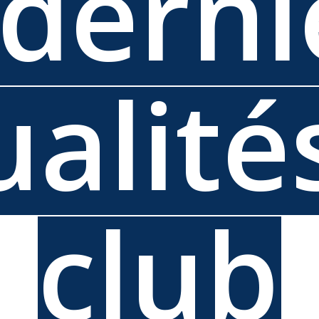
 derni
ualité
club