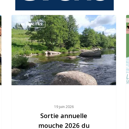
Sortie
ACTUALITÉS
annuelle
mouche
2026
du
CPSFV
:
direction
la
Lozère.
19 juin 2026
Sortie annuelle
mouche 2026 du