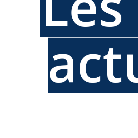
Les
act