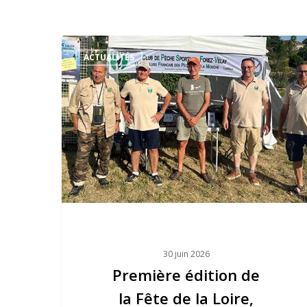
Première
ACTUALITÉS
édition
de
la
Fête
de
la
Loire,
avec
le
CPSFV
30 juin 2026
Première édition de
la Fête de la Loire,