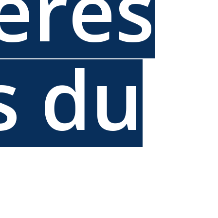
ères
s du