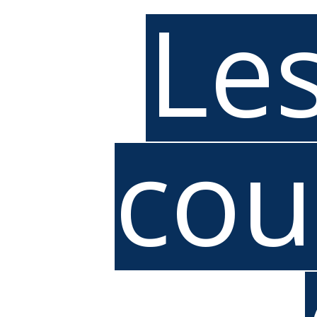
Les
cou