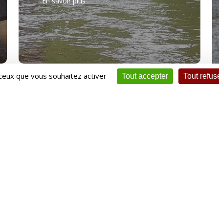
En savoir plus
 ceux que vous souhaitez activer
Tout accepter
Tout refus
a création en 1982, le succès remporté par cette manifestation
hui une audience internationale. Depuis 2008, il a pris le nom de
A.).
 plus sur le site dédié :
sanama.fr
.
A propos du Club