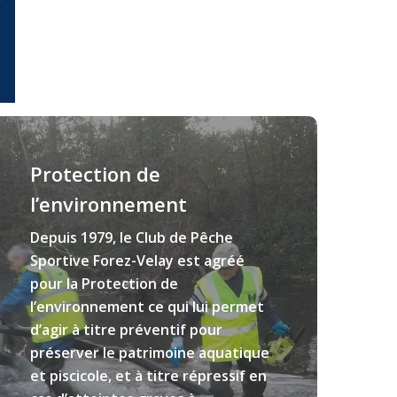
V
earn
ore
Protection de
l’environnement
Depuis 1979, le Club de Pêche
Sportive Forez-Velay est agréé
pour la Protection de
l’environnement ce qui lui permet
d’agir à titre préventif pour
préserver le patrimoine aquatique
et piscicole, et à titre répressif en