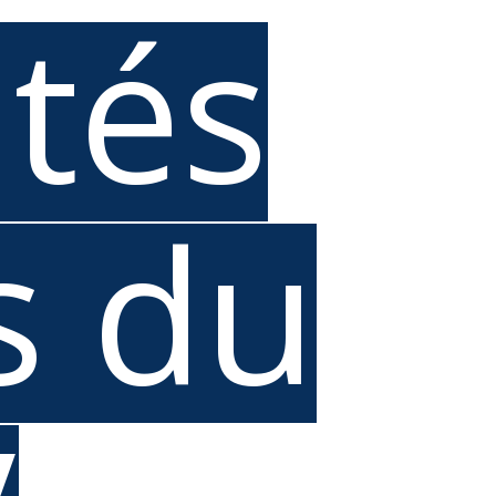
ités
s du