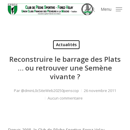
Skip
Panneau de gestion des cookies
Menu
to
search
main
content
Actualités
Reconstruire le barrage des Plats
… ou retrouver une Semène
vivante ?
Par
@dminL0cSiteWeb20250penscop
26 novembre 2011
Aucun commentaire
Depuis 2005, le Club de Pêche Sportive Forez-Velay