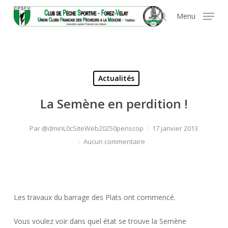
Skip
Panneau de gestion des cookies
Menu
to
search
main
content
Actualités
La Semène en perdition !
Par
@dminL0cSiteWeb20250penscop
17 janvier 2013
Aucun commentaire
Les travaux du barrage des Plats ont commencé.
Vous voulez voir dans quel état se trouve la Semène