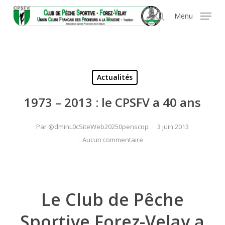
Skip
Panneau de gestion des cookies
Menu
to
search
main
content
Actualités
1973 – 2013 : le CPSFV a 40 ans
Par
@dminL0cSiteWeb20250penscop
3 juin 2013
Aucun commentaire
Le Club de Pêche
Sportive Forez-Velay a