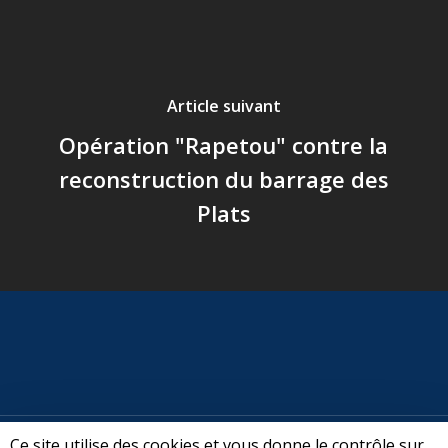
Article suivant
Opération "Rapetou" contre la
reconstruction du barrage des
Plats
Ce site utilise des cookies et vous donne le contrôle sur