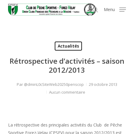
Skip
Panneau de gestion des cookies
Menu
to
search
main
content
Actualités
Rétrospective d’activités – saison
2012/2013
Par
@dminL0cSiteWeb20250penscop
29 octobre 2013
Aucun commentaire
La rétrospective des principales activités du Club de Pêche
Sportive Forez-Velay (CPSFV) pour la saison 2012/2013 est