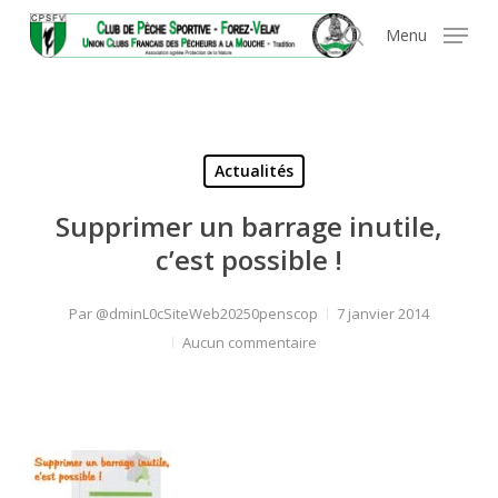
Skip
Panneau de gestion des cookies
Menu
to
search
main
content
Actualités
Supprimer un barrage inutile,
c’est possible !
Par
@dminL0cSiteWeb20250penscop
7 janvier 2014
Aucun commentaire