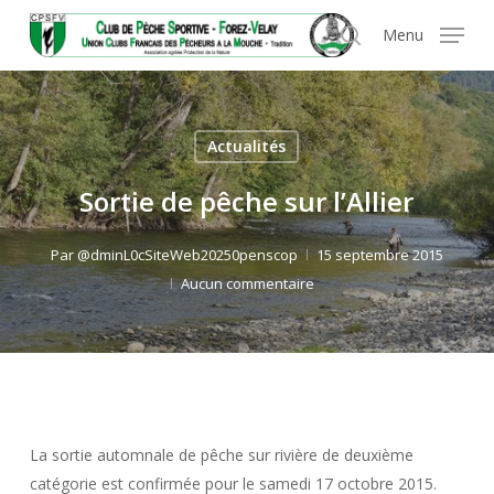
Skip
Panneau de gestion des cookies
Menu
to
search
main
content
Actualités
Sortie de pêche sur l’Allier
Par
@dminL0cSiteWeb20250penscop
15 septembre 2015
Aucun commentaire
La sortie automnale de pêche sur rivière de deuxième
catégorie est confirmée pour le samedi 17 octobre 2015.