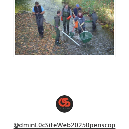
@dminL0cSiteWeb20250penscop