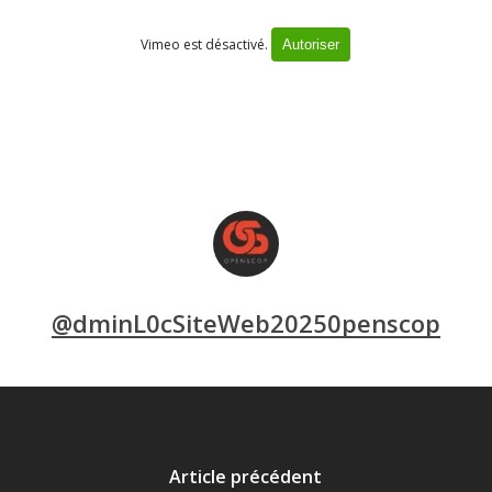
Vimeo est désactivé.
Autoriser
@dminL0cSiteWeb20250penscop
Article précédent