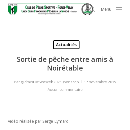
Skip
Panneau de gestion des cookies
Menu
to
search
main
content
Actualités
Sortie de pêche entre amis à
Noirétable
Par
@dminL0cSiteWeb20250penscop
17 novembre 2015
Aucun commentaire
Vidéo réalisée par Serge Eymard