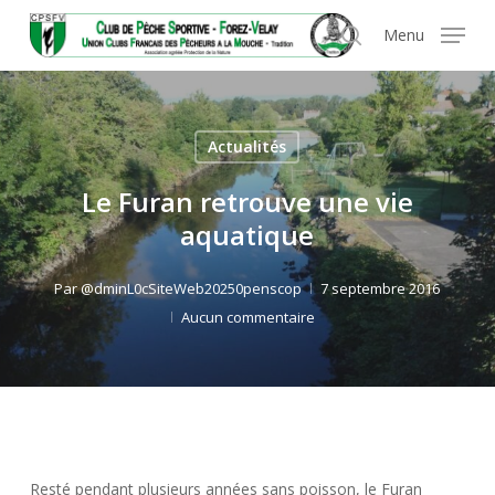
Skip
Panneau de gestion des cookies
Menu
to
search
main
content
Actualités
Le Furan retrouve une vie
aquatique
Par
@dminL0cSiteWeb20250penscop
7 septembre 2016
Aucun commentaire
Resté pendant plusieurs années sans poisson, le Furan