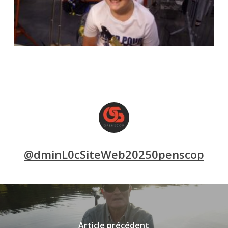
@dminL0cSiteWeb20250penscop
Article précédent