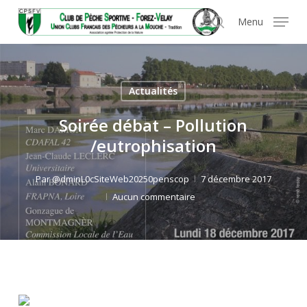
Skip
Panneau de gestion des cookies
Menu
to
search
main
content
Actualités
Soirée débat – Pollution
/eutrophisation
Par
@dminL0cSiteWeb20250penscop
7 décembre 2017
Aucun commentaire