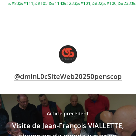
@dminL0cSiteWeb20250penscop
Article précédent
Visite de Jean-François VIALLETTE,
champion du monde junior en