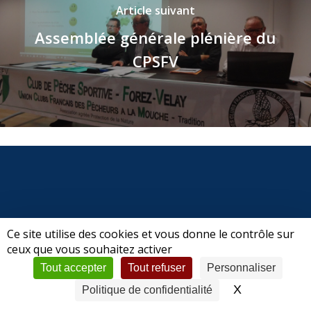
Article suivant
Assemblée générale plénière du
CPSFV
Ce site utilise des cookies et vous donne le contrôle sur
ceux que vous souhaitez activer
© 2026 CPSFV | Club de Pêche Sportive Forez-Velay.
Tout accepter
Tout refuser
Personnaliser
Mentions légales
|
Politique de confidentialité
X
Masquer le 
Politique de confidentialité
facebook
phone
email