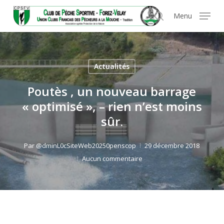
Skip
Panneau de gestion des cookies
Menu
to
search
main
content
Actualités
Poutès , un nouveau barrage
« optimisé », – rien n’est moins
sûr.
Par
@dminL0cSiteWeb20250penscop
29 décembre 2018
Aucun commentaire