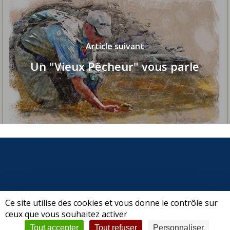
Article suivant
Un "Vieux Pêcheur" vous parle
Ce site utilise des cookies et vous donne le contrôle sur
ceux que vous souhaitez activer
© 2026 CPSFV | Club de Pêche Sportive Forez-Velay.
Tout accepter
Tout refuser
Personnaliser