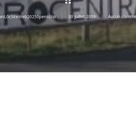
nL0cSiteWeb20250penscop
30 juillet 2019
Aucun commen