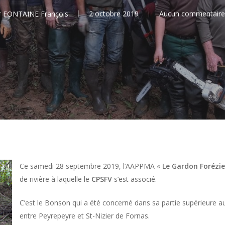
ermer
r
FONTAINE François
2 octobre 2019
Aucun commentaire
Ce samedi 28 septembre 2019, l’AAPPMA «
Le Gardon Forézi
de rivière à laquelle le
CPSFV
s’est associé.
C’est le Bonson qui a été concerné dans sa partie supérieure au
entre Peyrepeyre et St-Nizier de Fornas.