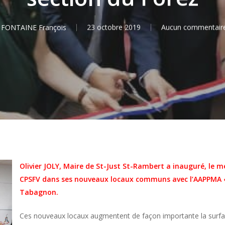
FONTAINE François
23 octobre 2019
Aucun commentair
Olivier JOLY, Maire de St-Just St-Rambert a inauguré, le me
CPSFV dans ses nouveaux locaux communs avec l’AAPPMA « 
Tabagnon.
Ces nouveaux locaux augmentent de façon importante la surface