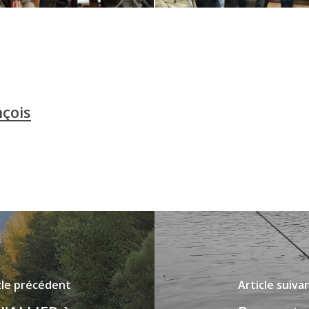
çois
cle précédent
Article suiva