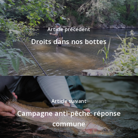
Article précédent
Droits dans nos bottes
Article suivant
Campagne anti-pêche: réponse
commune