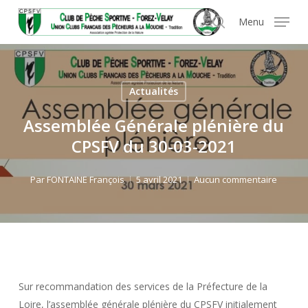
Skip
Panneau de gestion des cookies
Menu
to
search
main
content
Actualités
Assemblée Générale plénière du
CPSFV du 30-03-2021
Par
FONTAINE François
5 avril 2021
Aucun commentaire
Sur recommandation des services de la Préfecture de la
Loire, l’assemblée générale plénière du CPSFV initialement