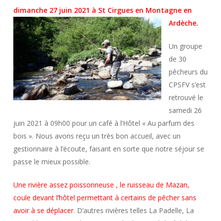
dimanche 27 juin 2021 à
St Cirgues en Montagne en
Ardèche.
Un groupe
de 30
pêcheurs du
CPSFV s’est
retrouvé le
samedi 26
juin 2021 à 09h00 pour un café à l’Hôtel « Au parfum des
bois ». Nous avons reçu un très bon accueil, avec un
gestionnaire à l’écoute, faisant en sorte que notre séjour se
passe le mieux possible.
Une rivière assez poissonneuse , le ruisseau de Mazan,
coule devant l’hôtel permettant à
certains de pêcher sans
avoir à se déplacer
. D’autres rivières telles La Padelle, La