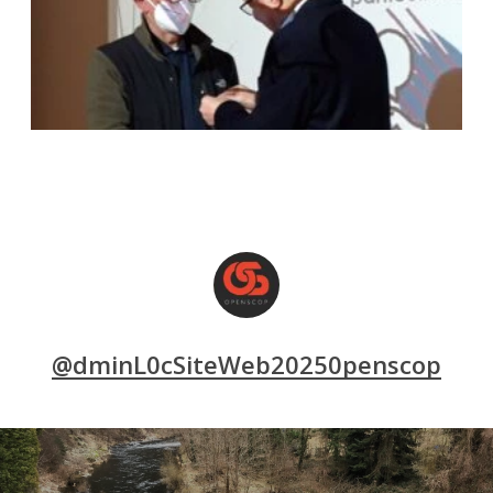
@dminL0cSiteWeb20250penscop