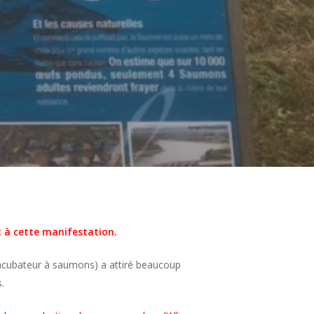
t à cette manifestation.
incubateur à saumons) a attiré beaucoup
.