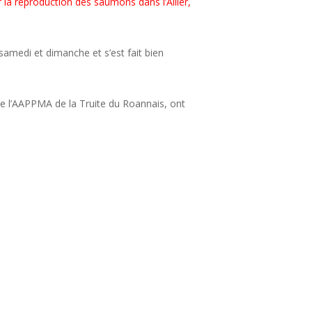
r la reproduction des saumons dans l’Allier,
samedi et dimanche et s’est fait bien
de l’AAPPMA de la Truite du Roannais, ont