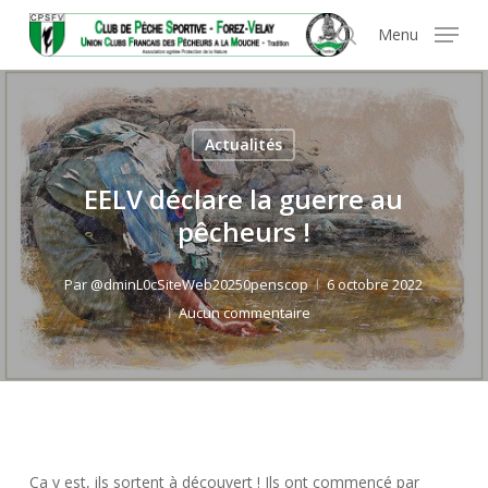
Skip
Panneau de gestion des cookies
Menu
to
search
main
content
Actualités
EELV déclare la guerre au
pêcheurs !
Par
@dminL0cSiteWeb20250penscop
6 octobre 2022
Aucun commentaire
Ca y est, ils sortent à découvert ! Ils ont commencé par