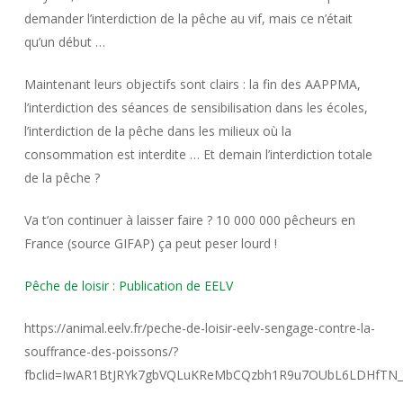
demander l’interdiction de la pêche au vif, mais ce n’était
qu’un début …
Maintenant leurs objectifs sont clairs : la fin des AAPPMA,
l’interdiction des séances de sensibilisation dans les écoles,
l’interdiction de la pêche dans les milieux où la
consommation est interdite … Et demain l’interdiction totale
de la pêche ?
Va t’on continuer à laisser faire ? 10 000 000 pêcheurs en
France (source GIFAP) ça peut peser lourd !
Pêche de loisir : Publication de EELV
https://animal.eelv.fr/peche-de-loisir-eelv-sengage-contre-la-
souffrance-des-poissons/?
fbclid=IwAR1BtJRYk7gbVQLuKReMbCQzbh1R9u7OUbL6LDHfT