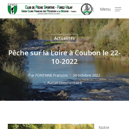
Skip
Panneau de gestion des cookies
Menu
to
search
main
content
Actualités
Pêche sur la Loire à Coubon le 22-
10-2022
Par
FONTAINE François
30 octobre 2022
Aucun commentaire
Notre