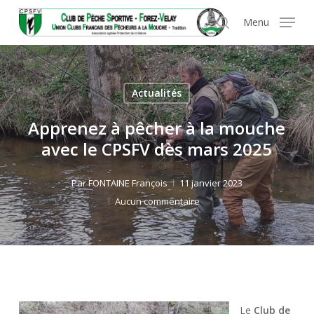
Skip
Panneau de gestion des cookies
Menu
to
search
main
content
Actualités
Apprenez à pêcher à la mouche
avec le CPSFV dès mars 2025
Par
FONTAINE François
11 janvier 2023
Aucun commentaire
Le
Club de