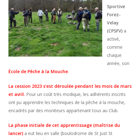
Sportive
Forez-
Velay
(CPSFV)
a
activé,
comme
chaque
année, son
École de Pêche à la Mouche
.
La cession 2023 s’est déroulée pendant les mois de mars
et avril.
Pour un coût très modique, les adhérents inscrits
ont pu apprendre les techniques de la pêche à la mouche,
encadrés par des moniteurs appartenant tous au Club.
La phase initiale de cet apprentissage (maîtrise du
lancer)
a eut lieu en salle (boulodrome de St Just St