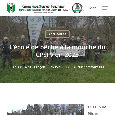
Skip
Panneau de gestion des cookies
Menu
to
search
main
content
Actualités
L’école de pêche à la mouche du
CPSFV en 2023
Par
FONTAINE François
26 avril 2023
Aucun commentaire
Le
Club de
Pêche