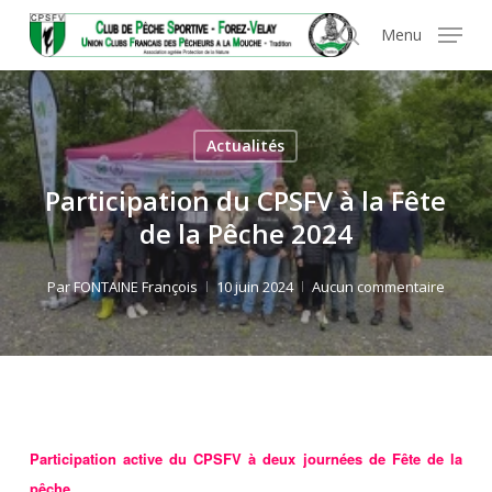
Skip
Panneau de gestion des cookies
Menu
to
search
main
content
Actualités
Participation du CPSFV à la Fête
de la Pêche 2024
Par
FONTAINE François
10 juin 2024
Aucun commentaire
Participation active du CPSFV à deux journées de Fête de la
pêche.