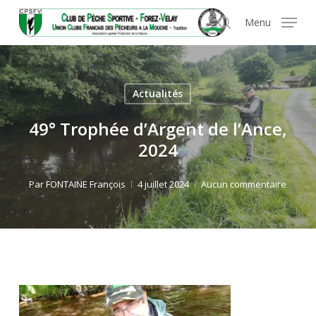
Skip
Panneau de gestion des cookies
Menu
to
search
main
content
Actualités
49° Trophée d’Argent de l’Ance,
2024
Par
FONTAINE François
4 juillet 2024
Aucun commentaire