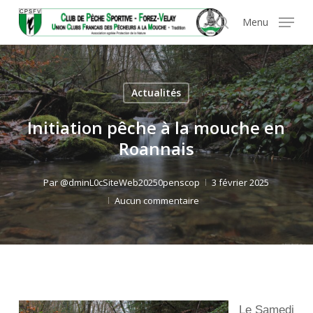
Skip
Panneau de gestion des cookies
Menu
to
search
main
content
Actualités
Initiation pêche à la mouche en
Roannais
Par
@dminL0cSiteWeb20250penscop
3 février 2025
Aucun commentaire
Le Samedi