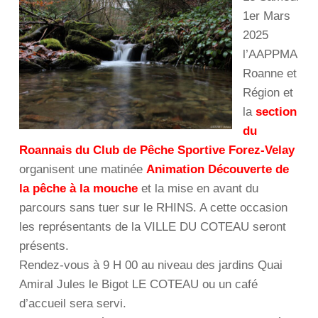
1er Mars
2025
l’AAPPMA
Roanne et
Région et
la
section
du
Roannais du Club de Pêche Sportive Forez-Velay
organisent une matinée
Animation Découverte de
la pêche à la mouche
et la mise en avant du
parcours sans tuer sur le RHINS. A cette occasion
les représentants de la VILLE DU COTEAU seront
présents.
Rendez-vous à 9 H 00 au niveau des jardins Quai
Amiral Jules le Bigot LE COTEAU ou un café
d’accueil sera servi.