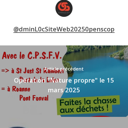
@dminL0cSiteWeb20250penscop
Article précédent
Opération "Nature propre" le 15
mars 2025