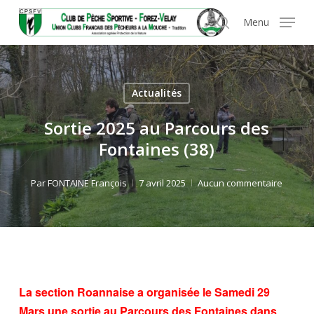
Skip
Panneau de gestion des cookies
Menu
to
search
main
content
Actualités
Sortie 2025 au Parcours des
Fontaines (38)
Par
FONTAINE François
7 avril 2025
Aucun commentaire
La section Roannaise a organisée le Samedi 29
Mars une sortie au Parcours des Fontaines dans