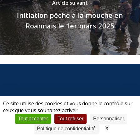
Article suivant
Initiation pêche à la mouche en
Roannais le 1er mars 2025
Ce site utilise des cookies et vous donne le contrôle sur
ceux que vous souhaitez activer
© 2026 CPSFV | Club de Pêche Sportive Forez-Velay.
Tout accepter
Tout refuser
Personnaliser
Mentions légales
|
Politique de confidentialité
X
Masquer le 
Politique de confidentialité
facebook
phone
email