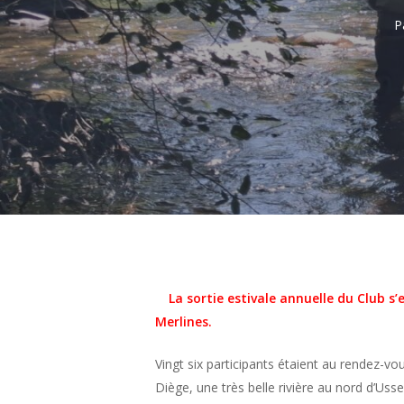
P
La sortie estivale annuelle du Club s
Merlines.
Vingt six participants étaient au rendez-vo
Diège, une très belle rivière au nord d’Ussel