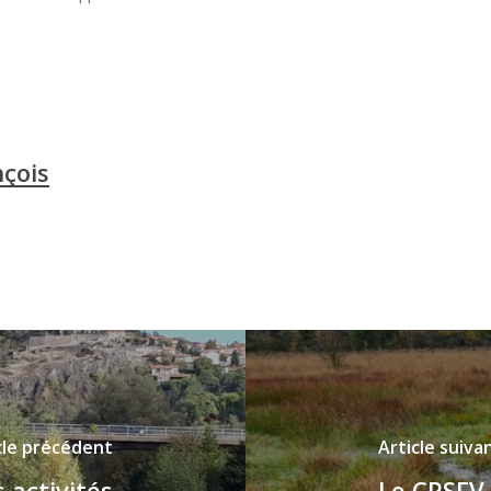
çois
cle précédent
Article suiva
s activités
Le CPSFV 