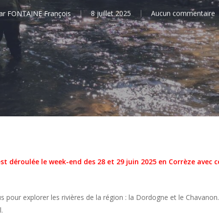
ar
FONTAINE François
8 juillet 2025
Aucun commentaire
’est déroulée le week-end des 28 et 29 juin 2025 en Corrèze ave
us pour explorer les rivières de la région : la Dordogne et le Chavanon
.