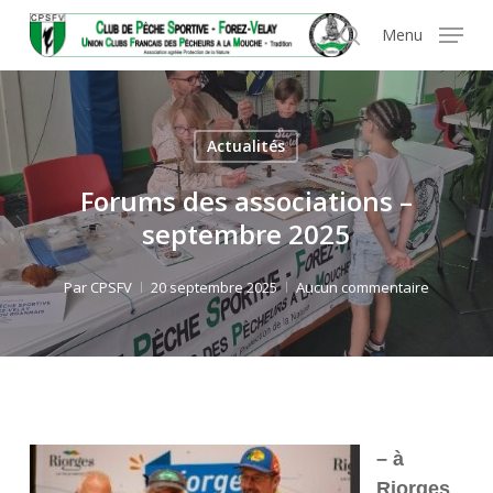
Skip
Panneau de gestion des cookies
Menu
to
search
main
content
Actualités
Forums des associations –
septembre 2025
Par
CPSFV
20 septembre 2025
Aucun commentaire
– à
Riorges