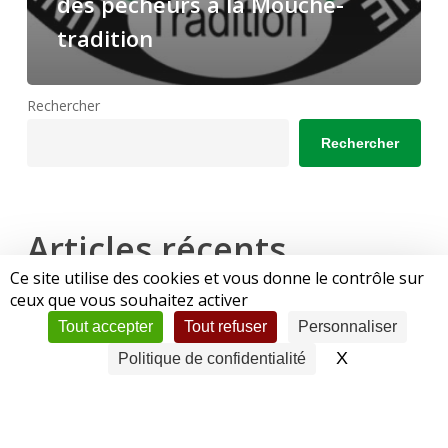
des pêcheurs à la Mouche-
tradition
Rechercher
Rechercher
Articles récents
Ce site utilise des cookies et vous donne le contrôle sur
Première édition de la Fête de la Loire, avec le CPSFV
ceux que vous souhaitez activer
Sortie annuelle mouche 2026 du CPSFV : direction la Lozère.
Tout accepter
Tout refuser
Personnaliser
X
Masquer le 
Politique de confidentialité
Fête de la Loire 2026 avec le CPSFV
Fête de la Pêche de l’AAPPMA de Monistrol-sur-Loire : le
CPSFV y était !