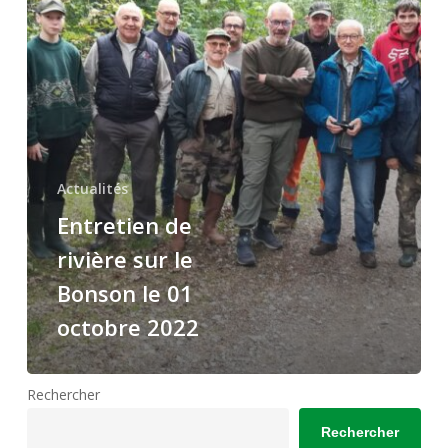
le
Bonson
le
01
octobre
2022
Actualités
Entretien de
rivière sur le
Bonson le 01
octobre 2022
Rechercher
Rechercher