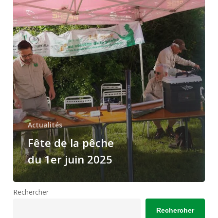
du
1er
juin
2025
Actualités
Fête de la pêche
du 1er juin 2025
Rechercher
Rechercher