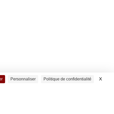
X
Masqu
er
Personnaliser
Politique de confidentialité