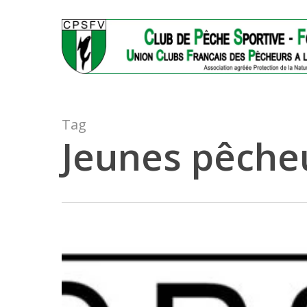
Skip
Panneau de gestion des cookies
to
main
content
Tag
Jeunes pêche
ASSO
42
met
en