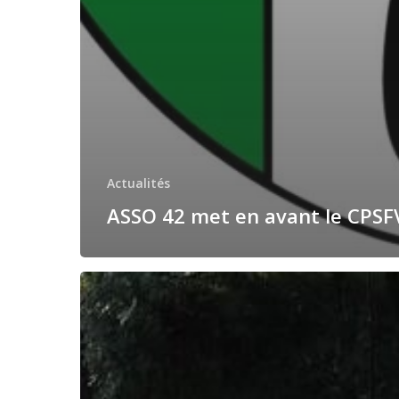
Actualités
ASSO 42 met en avant le CPSF
Un
groupe
de
jeunes
handicapés
initiés