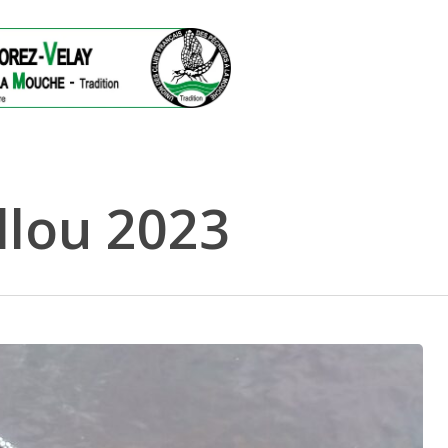
llou 2023
ermer