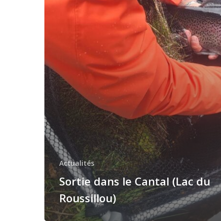
(Lac
du
Roussillou)
Actualités
Sortie dans le Cantal (Lac du
Roussillou)