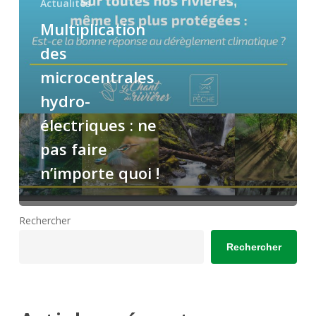
Actualités
pas
Multiplication
faire
des
n’importe
quoi
microcentrales
!
hydro-
électriques : ne
pas faire
n’importe quoi !
Rechercher
Rechercher