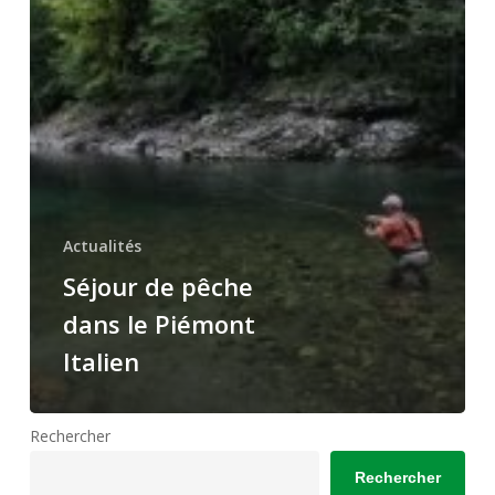
le
Piémont
Italien
Actualités
Séjour de pêche
dans le Piémont
Italien
Rechercher
Rechercher