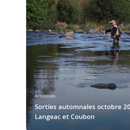
Langeac
et
Coubon
Actualités
Sorties automnales octobre 2
Langeac et Coubon