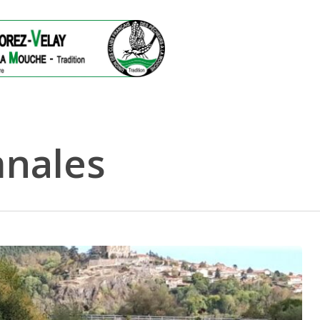
mnales
ermer