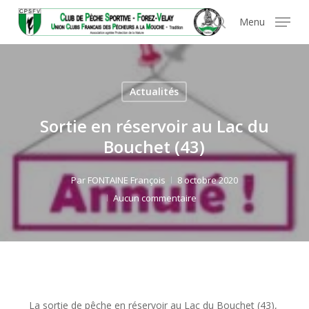
Skip
Panneau de gestion des cookies
Menu
to
search
main
content
Actualités
Sortie en réservoir au Lac du
Bouchet (43)
Par
FONTAINE François
8 octobre 2020
Aucun commentaire
La sortie de pêche en réservoir au Lac du Bouchet (43),