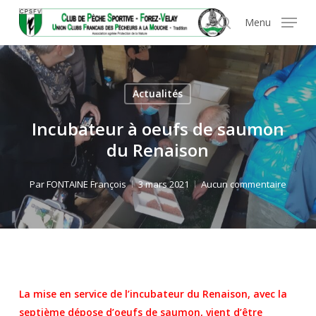
Skip
Panneau de gestion des cookies
Menu
to
search
main
content
Actualités
Incubateur à oeufs de saumon
du Renaison
Par
FONTAINE François
3 mars 2021
Aucun commentaire
La mise en service de l’incubateur du Renaison, avec la
septième dépose d’oeufs de saumon, vient d’être