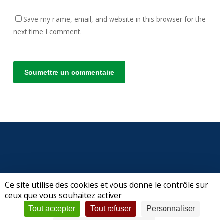
Save my name, email, and website in this browser for the
next time I comment.
Alternative:
Ce site utilise des cookies et vous donne le contrôle sur
ceux que vous souhaitez activer
© 2026 CPSFV | Club de Pêche Sportive Forez-Velay.
Tout accepter
Tout refuser
Personnaliser
Mentions légales
|
Politique de confidentialité