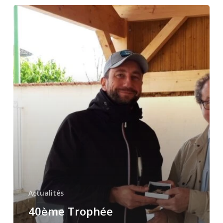
40ème
Trophée
du
Lignon
Forézien
Actualités
40ème Trophée