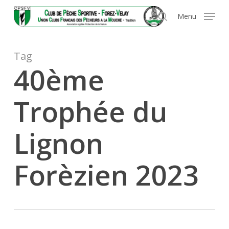
Skip
Panneau de gestion des cookies
Menu
to
search
main
content
Tag
40ème
Trophée du
Lignon
Forèzien 2023