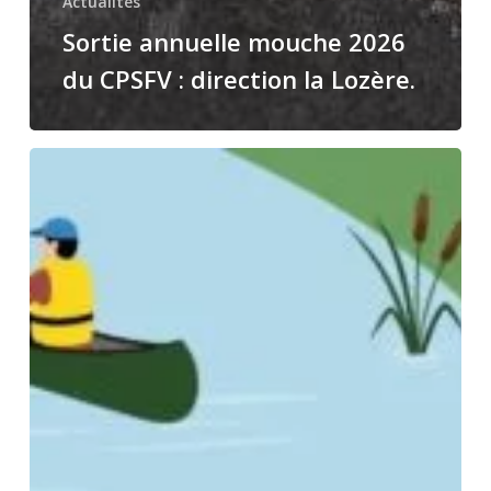
Actualités
Sortie annuelle mouche 2026
du CPSFV : direction la Lozère.
Fête
de
la
Loire
2026
avec
le
CPSFV